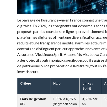
Le paysage de l’assurance-vie en France connaît une tra
digitales. En 2026, les épargnants ont désormais accès
proposés par des courtiers en ligne qui révolutionnent l
plateformes digitales offrent une diversification accrue
réduits et une transparence inédite. Parmi les acteurs m
contrats se distinguent par leur approche innovante et l
Assurance-Vie, Linxea Spirit, Altaprofits Vie, Lucya Ca
à des objectifs patrimoniaux spécifiques, qu’il s’agisse 
de patrimoine ou de préparation à la retraite, tout en s’
investisseurs.
Critère
Nalo
Linxea
A
Spirit
Frais de gestion
1,60% à 0,75%
0,50% par
0
UC
(dégressif selon
an