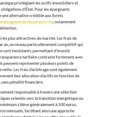
amique privilégiant les actifs immobiliers et
s obligations d’État. Pour les épargnants
 une alternative crédible aux livrets
avantageuse de l’assurance-vie
, notamment
 détention.
i les plus attractives du marché. Les frais de
ar an, un niveau particulièrement compétitif qui
ée sont inexistants, permettant d’investir
e transparence tarifaire contraste fortement avec
ais peuvent représenter plusieurs points de
 nette. Les frais d’arbitrage sont également
èrement leur allocation d’actifs en fonction de
 sans pénalité financière.
issement responsable à travers une sélection
iques orientés vers la transition énergétique ou
al minimum s’élève généralement à 500 euros,
s mensuels, facilitant ainsi une approche
a plateforme digitale Linxea offre des outils de