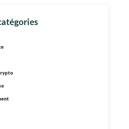
catégories
ce
crypto
se
ment