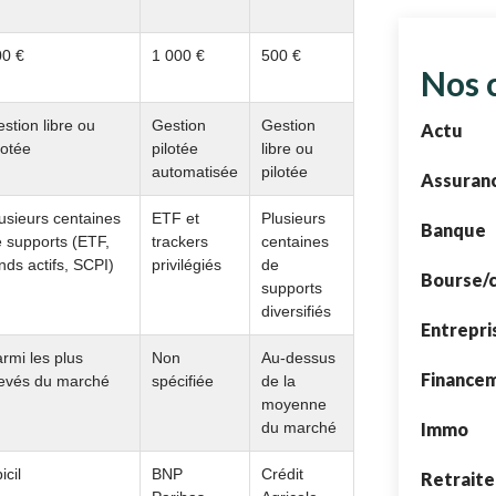
00 €
1 000 €
500 €
Nos 
stion libre ou
Gestion
Gestion
Actu
lotée
pilotée
libre ou
automatisée
pilotée
Assuran
usieurs centaines
ETF et
Plusieurs
Banque
 supports (ETF,
trackers
centaines
nds actifs, SCPI)
privilégiés
de
Bourse/
supports
diversifiés
Entrepri
rmi les plus
Non
Au-dessus
Finance
levés du marché
spécifiée
de la
moyenne
Immo
du marché
icil
BNP
Crédit
Retraite