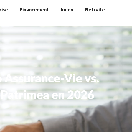
rise
Financement
Immo
Retraite
o Assurance-Vie vs.
f, Patrimea en 2026