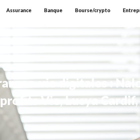
Assurance
Banque
Bourse/crypto
Entrep
ances-vie digitales : Nal
aprofits Vie, Lucya Cardi