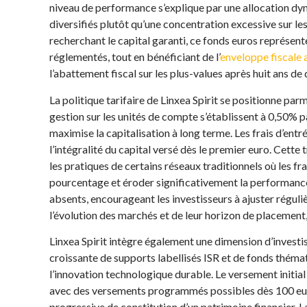
niveau de performance s’explique par une allocation dyn
diversifiés plutôt qu’une concentration excessive sur le
recherchant le capital garanti, ce fonds euros représente
réglementés, tout en bénéficiant de l’
enveloppe fiscale 
l’abattement fiscal sur les plus-values après huit ans de
La politique tarifaire de Linxea Spirit se positionne parm
gestion sur les unités de compte s’établissent à 0,50% p
maximise la capitalisation à long terme. Les frais d’entr
l’intégralité du capital versé dès le premier euro. Cett
les pratiques de certains réseaux traditionnels où les fr
pourcentage et éroder significativement la performance
absents, encourageant les investisseurs à ajuster réguli
l’évolution des marchés et de leur horizon de placement,
Linxea Spirit intègre également une dimension d’invest
croissante de supports labellisés ISR et de fonds thémat
l’innovation technologique durable. Le versement initi
avec des versements programmés possibles dès 100 euro
progressive de constitution d’un patrimoine financier. L