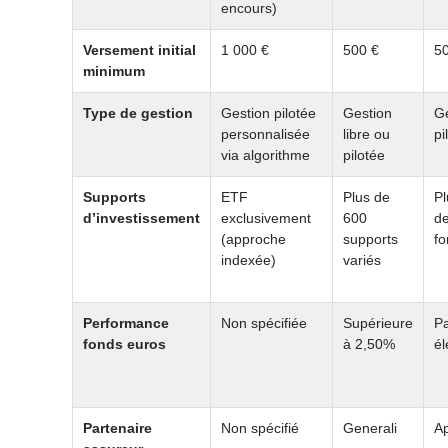
encours)
Versement initial
1 000 €
500 €
5
minimum
Type de gestion
Gestion pilotée
Gestion
Ge
personnalisée
libre ou
pi
via algorithme
pilotée
Supports
ETF
Plus de
Pl
d’investissement
exclusivement
600
de
(approche
supports
fo
indexée)
variés
Performance
Non spécifiée
Supérieure
Pa
fonds euros
à 2,50%
é
Partenaire
Non spécifié
Generali
Ap